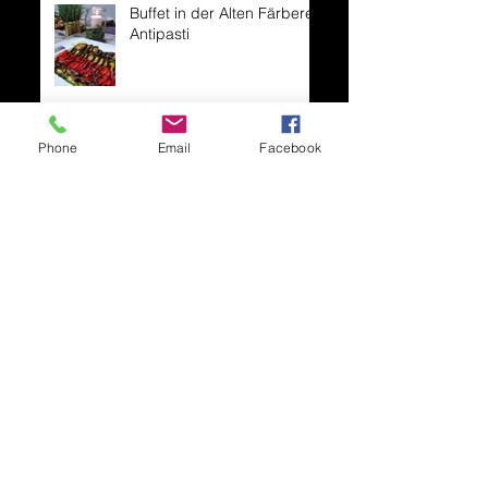
Buffet in der Alten Färberei:
Antipasti
Phone
Email
Facebook
Buffet in der Alten Färberei:
Salate
Jetzt neu: unsere
Cocktailbar
Unser neues Special: Das
exklusive Komplettpaket