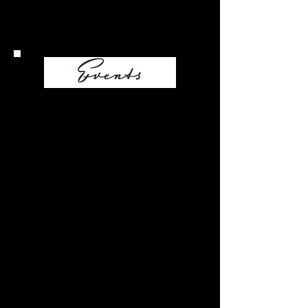
Modern, einzigartig und pur:
die Alte Färberei ist die attraktive und
spannende Location für besondere
Veranstaltungen. Das großzügige
Platzangebot von Halle, Foyer und
Terrasse kann individuell gestaltet und
eingerichtet werden, sodass
unterschiedlichste Events möglich sind.