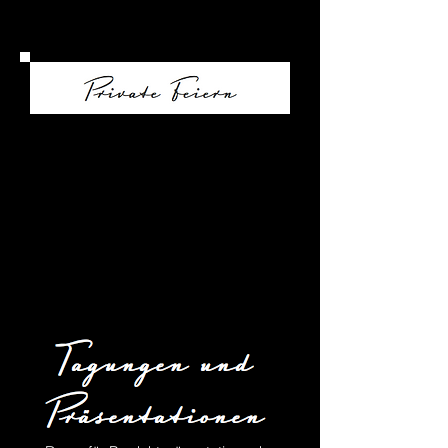
Ein unvergessliches Erlebnis in der
alten Färberei.
Ob Jubiläum, Geburtstag, Hochzeit,
Kommunion oder Konfirmation: die Alte
Färberei ist die passende Location für
Ihre Veranstaltung im privaten Rahmen.
Nutzen Sie unsere Möblierung oder
planen Sie mit uns eine individuelle
Ausstattung durch unsere
Partnerunternehmen.